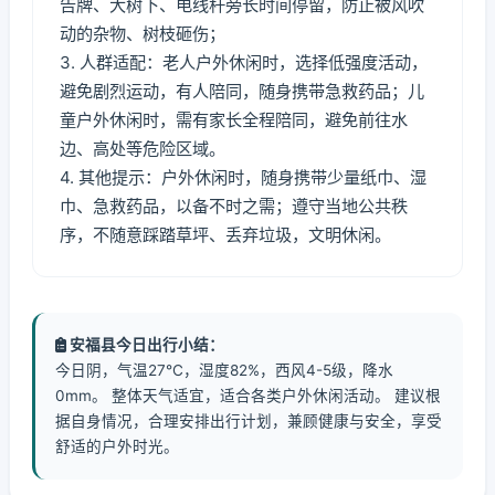
告牌、大树下、电线杆旁长时间停留，防止被风吹
动的杂物、树枝砸伤；
3. 人群适配：老人户外休闲时，选择低强度活动，
避免剧烈运动，有人陪同，随身携带急救药品；儿
童户外休闲时，需有家长全程陪同，避免前往水
边、高处等危险区域。
4. 其他提示：户外休闲时，随身携带少量纸巾、湿
巾、急救药品，以备不时之需；遵守当地公共秩
序，不随意踩踏草坪、丢弃垃圾，文明休闲。
安福县今日出行小结：
今日阴，气温27℃，湿度82%，西风4-5级，降水
0mm。 整体天气适宜，适合各类户外休闲活动。 建议根
据自身情况，合理安排出行计划，兼顾健康与安全，享受
舒适的户外时光。