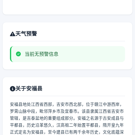
天气预警
当前无预警信息
关于安福县
安福县地处江西省西部，吉安市西北部，位于赣江中游西岸，
罗霄山脉中段，毗邻萍乡市及宜春市。该县隶属江西省吉安市
管辖，是吉泰盆地的重要组成部分。安福之名源于古安成县与
平都县，历史沿革悠久，汉高祖二年始置平都县，隋开皇九年
正式定名为安福县，至今建县已有两千余年历史，文化底蕴深