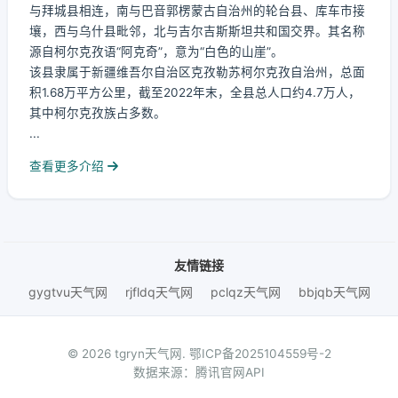
与拜城县相连，南与巴音郭楞蒙古自治州的轮台县、库车市接
壤，西与乌什县毗邻，北与吉尔吉斯斯坦共和国交界。其名称
源自柯尔克孜语“阿克奇”，意为“白色的山崖”。
该县隶属于新疆维吾尔自治区克孜勒苏柯尔克孜自治州，总面
积1.68万平方公里，截至2022年末，全县总人口约4.7万人，
其中柯尔克孜族占多数。
...
查看更多介绍
友情链接
gygtvu天气网
rjfldq天气网
pclqz天气网
bbjqb天气网
© 2026 tgryn天气网.
鄂ICP备2025104559号-2
数据来源：腾讯官网API