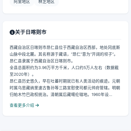
阿里地区
林芝地区
关于日喀则市
西藏自治区日喀则市昂仁县位于西藏自治区西部，地处冈底斯
山脉中段北麓。其名称源于藏语，“昂仁”意为“开阔的坝子”。
昂仁县隶属于西藏自治区日喀则市。
全县总面积约为3.96万平方千米，人口约5万人左右（数据截
至2020年）。
昂仁县历史悠久，早在吐蕃时期就已有人类活动的痕迹。元朝
时属乌思藏纳里速古鲁孙等三路宣慰使司都元帅府管辖。明朝
归帕木竹巴政权统治。清朝属后藏噶伦辖地。1960年设...
查看更多介绍