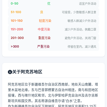
0-50
优
适宜户外活动
51-100
良
可接受，少数敏感人群注意
101-150
轻度污染
敏感人群减少户外活动
151-200
中度污染
减少户外活动，佩戴口罩
201-300
重度污染
避免户外活动，关闭门窗
>300
严重污染
停留在室内，减少通风
关于阿克苏地区
阿克苏地区位于新疆维吾尔自治区西南部，地处天山南麓、塔
里木盆地北缘，东与巴音郭楞蒙古自治州相连，南与和田地区
接壤，西与喀什地区毗邻，北与伊犁哈萨克自治州及吉尔吉斯
斯坦共和国交界。其名称源自维吾尔语“白水”之意。
作为新疆维吾尔自治区下辖地区，阿克苏地区总面积13.25万